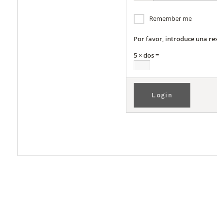
Remember me
Por favor, introduce una re
5 × dos =